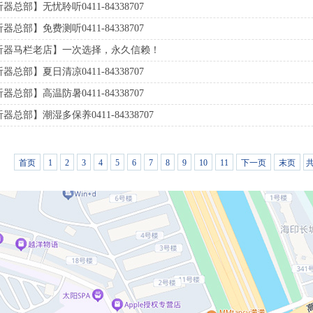
总部】无忧聆听0411-84338707
总部】免费测听0411-84338707
听器马栏老店】一次选择，永久信赖！
总部】夏日清凉0411-84338707
总部】高温防暑0411-84338707
总部】潮湿多保养0411-84338707
首页
1
2
3
4
5
6
7
8
9
10
11
下一页
末页