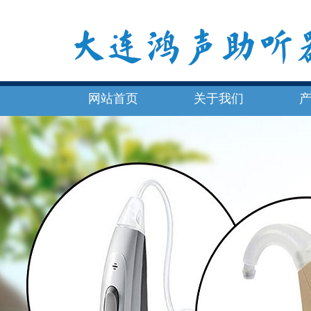
网站首页
关于我们