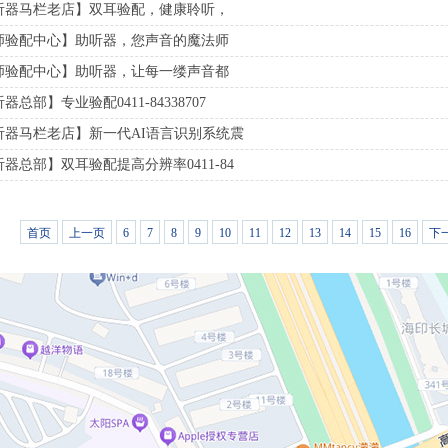
听器马栏老店】双耳验配，健康聆听，
师验配中心】助听器，您声音的魔法师
师验配中心】助听器，让每一缕声音都
总部】专业验配0411-84338707
听器马栏老店】新一代AI语言识别系统震
器总部】双耳验配提高分辨率0411-84
首页
上一页
6
7
8
9
10
11
12
13
14
15
16
下