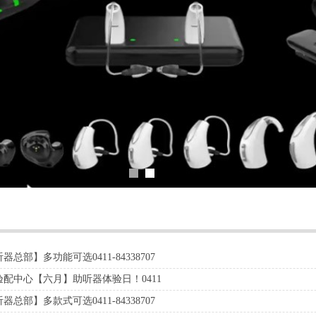
总部】多功能可选0411-84338707
配中心【六月】助听器体验日！0411
总部】多款式可选0411-84338707