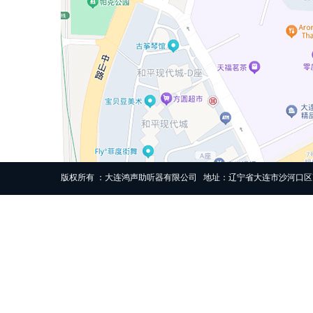
版权所有 ：大连鸿声助听器有限公司 地址：辽宁省大连市沙河口区高尔基路