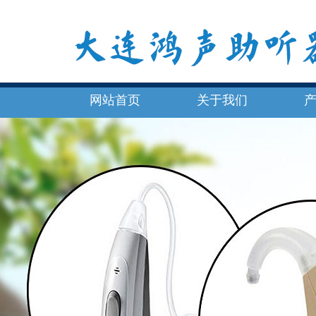
网站首页
关于我们