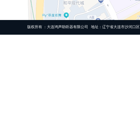
版权所有 ：大连鸿声助听器有限公司 地址：辽宁省大连市沙河口区高尔基路