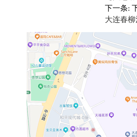
下一条: 
大连春柳河