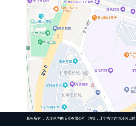
版权所有 ：大连鸿声助听器有限公司 地址：辽宁省大连市沙河口区高尔基路