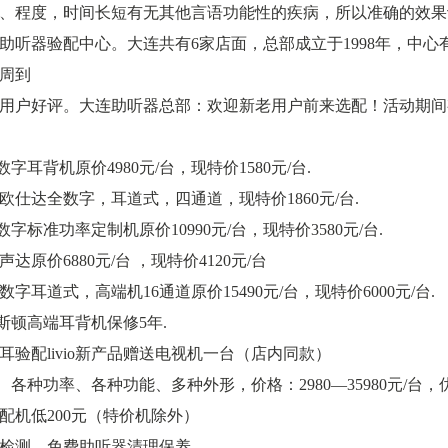
、程度，时间长短有无其他言语功能性的疾病，所以准确的效果
助听器验配中心。大连共有6家店面，总部成立于1998年，中
周到
用户好评。大连助听器总部：欢迎新老用户前来选配！活动期间
数字耳背机原价4980元/台，现特价1580元/台.
加坡欧仕达全数字，耳道式，四通道，现特价1860元/台.
数字标准功率定制机原价10990元/台，现特价3580元/台.
瑞声达原价6880元/台 ，现特价4120元/台
全数字耳道式，高端机16通道原价15490元/台，现特价6000元/台.
力斯顿高端耳背机保修5年.
功双耳验配livio新产品赠送电视机一台（店内同款）
牌、各种功率、各种功能、多种外形，价格：2980—35980元/台，
配机低200元（特价机除外）
检测 免费助听器清理保养