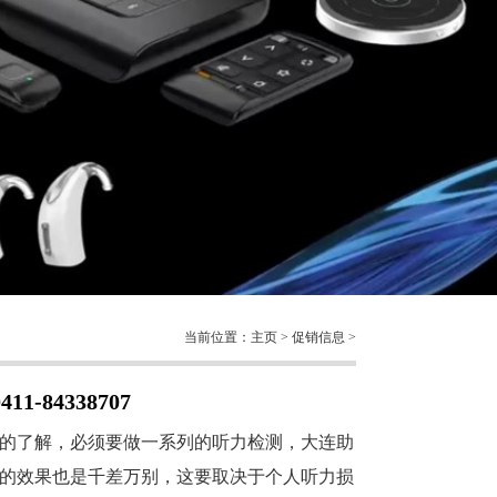
当前位置：
主页
>
促销信息
>
84338707
的了解，必须要做一系列的听力检测，大连助
的效果也是千差万别，这要取决于个人听力损