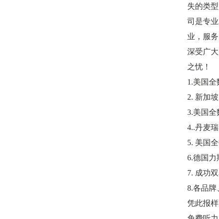
失的类型
司是专业
业，服务
深受广大
之忧！
1.美国全
2. 新
3.美国全
4..丹麦
5. 美国
6.德国
7. 成
8.各品
凭此报样
免费听力