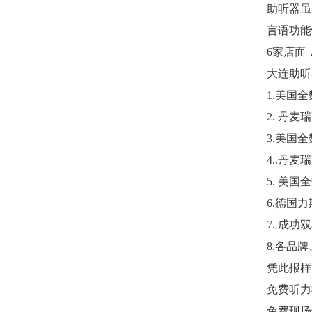
助听器虽
言语功能
6家店面
大连助听
1.美国全
2. 丹
3.美国全
4..丹麦
5. 美国
6.德国
7. 成
8.各品
凭此报样
免费听力
免费现场