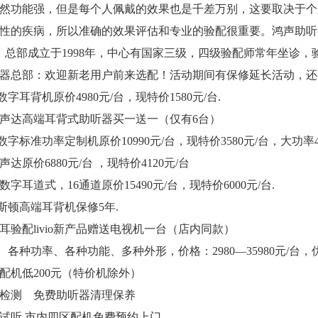
然功能强，但是每个人佩戴的效果也是千差万别，这要取决于个
性的疾病，所以准确的效果评估和专业的验配很重要。鸿声助听
，总部成立于1998年，中心有国家三级，四级验配师常年坐诊
器总部：欢迎新老用户前来选配！活动期间有保修延长活动，还
数字耳背机原价4980元/台，现特价1580元/台.
麦瑞声达高端耳背式助听器买一送一（仅有6台）
数字标准功率定制机原价10990元/台，现特价3580元/台，大功率4
瑞声达原价6880元/台 ，现特价4120元/台
全数字耳道式，16通道原价15490元/台，现特价6000元/台.
力斯顿高端耳背机保修5年.
功双耳验配livio新产品赠送电视机一台（店内同款）
牌、各种功率、各种功能、多种外形，价格：2980—35980元/台，
配机低200元（特价机除外）
检测 免费助听器清理保养
试听 市内四区配机免费预约上门