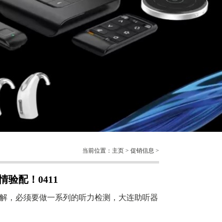
当前位置：
主页
>
促销信息
>
验配！0411
解，必须要做一系列的听力检测，大连助听器