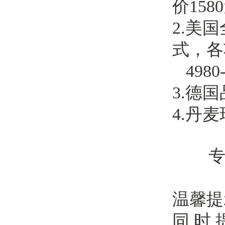
价158
2.美
式，各
4980
3.德
4.丹
专 家 
温馨提
同 时 