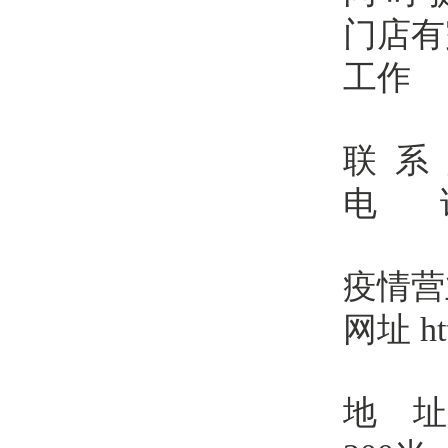
门店有
工作
联 系
电 话：
疫情营
网址 ht
地 址