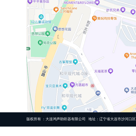
版权所有 ：大连鸿声助听器有限公司 地址：辽宁省大连市沙河口区高尔基路