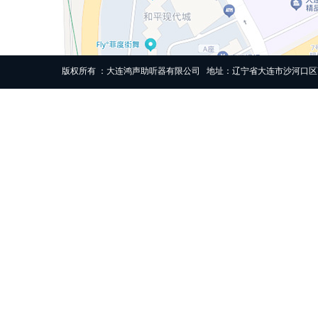
版权所有 ：大连鸿声助听器有限公司 地址：辽宁省大连市沙河口区高尔基路