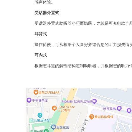
感声体验。
受话器外置式
受话器外置式助听器小巧而隐蔽，尤其是可充电款产
耳背式
操作简便，可从根据个人喜好并结合您的听力损失情
耳内式
根据您耳道的解剖结构定制助听器，并根据您的听力情