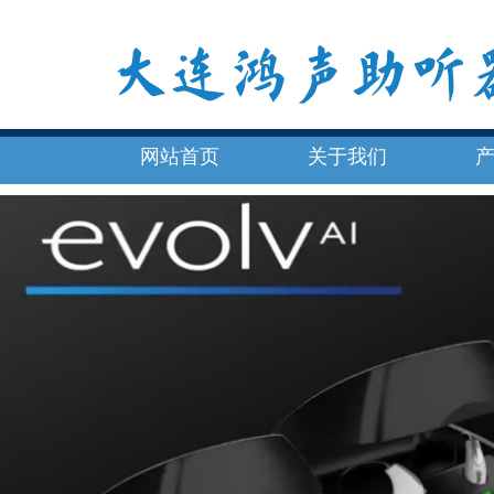
网站首页
关于我们