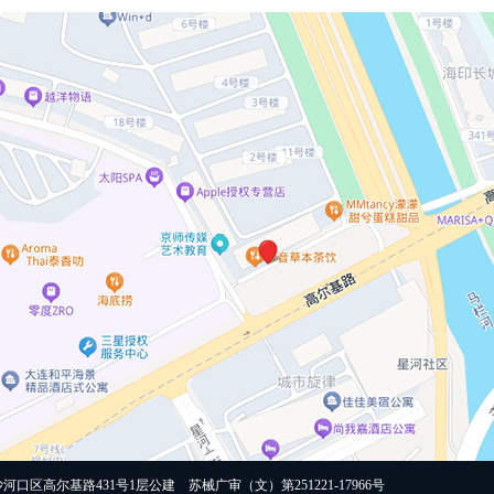
高尔基路431号1层公建 苏械广审（文）第251221-17966号