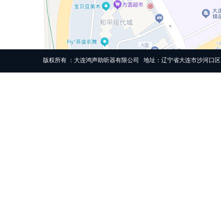
版权所有 ：大连鸿声助听器有限公司 地址：辽宁省大连市沙河口区高尔基路