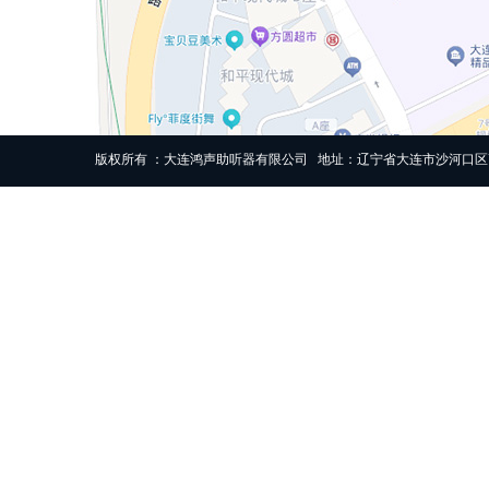
版权所有 ：大连鸿声助听器有限公司 地址：辽宁省大连市沙河口区高尔基路