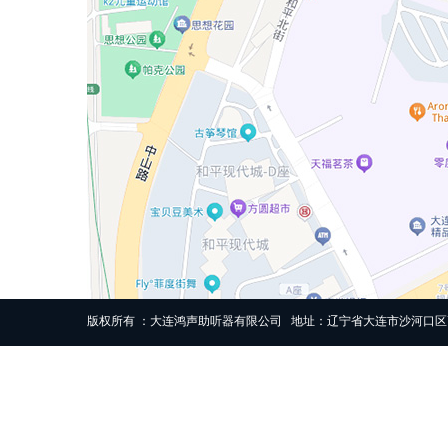
版权所有 ：大连鸿声助听器有限公司 地址：辽宁省大连市沙河口区高尔基路