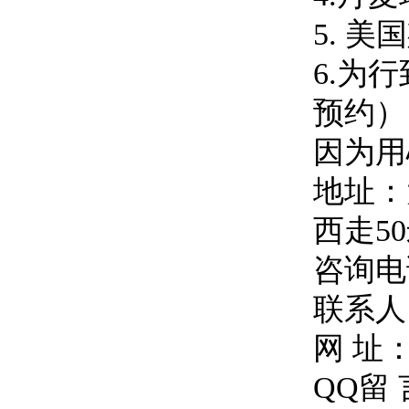
5. 
6.为
预约）
因为用
地址：
西走5
咨询电话
联系人
网 址
QQ留 言