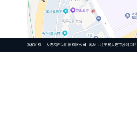
版权所有 ：大连鸿声助听器有限公司 地址：辽宁省大连市沙河口区高尔基路