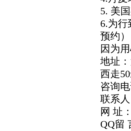
5. 
6.为
预约）
因为用
地址：
西走5
咨询电话
联系人
网 址
QQ留 言