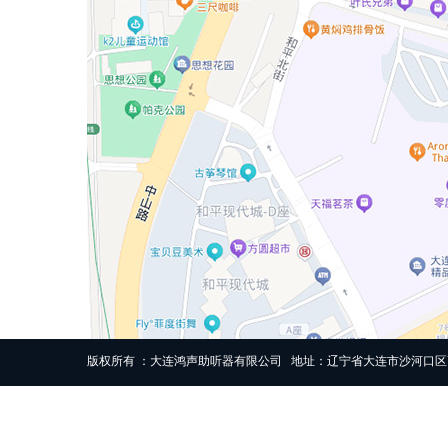
版权所有 ：大连鸿声助听器有限公司 地址：辽宁省大连市沙河口区高尔基路