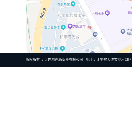
版权所有 ：大连鸿声助听器有限公司 地址：辽宁省大连市沙河口区高尔基路