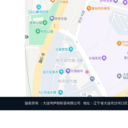
版权所有 ：大连鸿声助听器有限公司 地址：辽宁省大连市沙河口区高尔基路