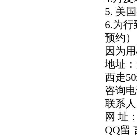
5. 
6.为
预约）
因为用
地址：
西走5
咨询电话
联系人
网 址
QQ留 言